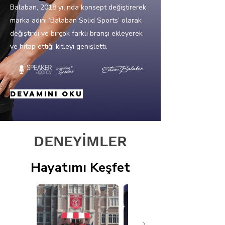
Balaban, 2018 yılında konsept değiştirerek
marka adını ‘Balaban Solid Sports’ olarak
değiştirdi ve birçok farklı branşı ekleyerek
ve hitap ettiği kitleyi genişletti.
Devamını oku
DENEYİMLER
Hayatımı Keşfet