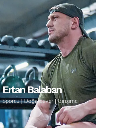
Ertan
Balaban
Sporcu | Doğa Sever | Girişimci