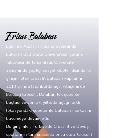
Ertan Balaban
Eğitimini ABD’nin Indiana eyaletinde
bulunan Ball State Üniversitesi İşletme
fakültesinde tamamladı. Üniversite
zamanında yaptığı sosyal klüpler dışında ilk
girişimi olan Crossfit Balaban kapılarını
2013 yılında İstanbul’da açtı. Ataşehir’de
kurulan CrossFit Balaban tek şube ile
başladı ve sonraki yıllarda açtığı farklı
lokasyondaki şubeler ile Balaban markasını
büyümeye devam etti.
Bu girişimler; Türkiye’de CrossFit ve Dövüş
sporlarının tanınmasında öncü oldu. Crossfit